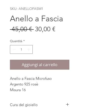
SKU: ANELLOFASM1
Anello a Fascia
Prezzo
Prezzo
 45,00 € 
30,00 €
regolare
scontato
Quantità
*
Aggiungi al carrello
Anello a Fascia Microfuso
Argento 925 rosè
Misura 16
Cura del gioiello