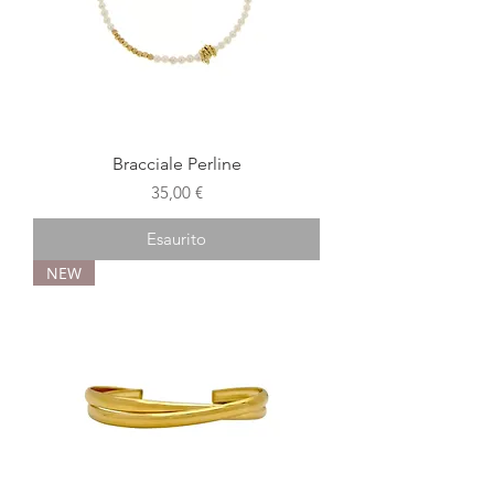
Bracciale Perline
Prezzo
35,00 €
Esaurito
NEW