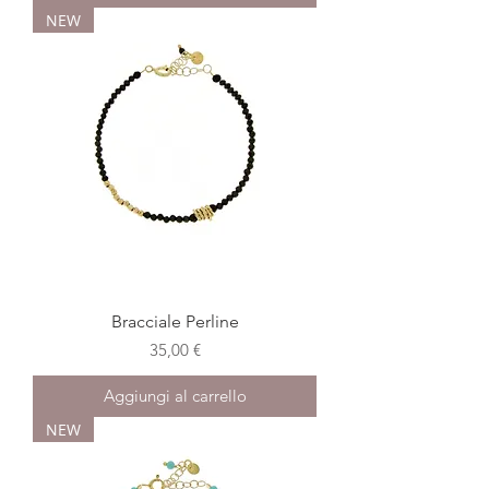
NEW
Bracciale Perline
Prezzo
35,00 €
Aggiungi al carrello
NEW