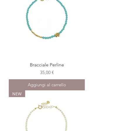
Bracciale Perline
Prezzo
35,00 €
Aggiungi al carrello
NEW