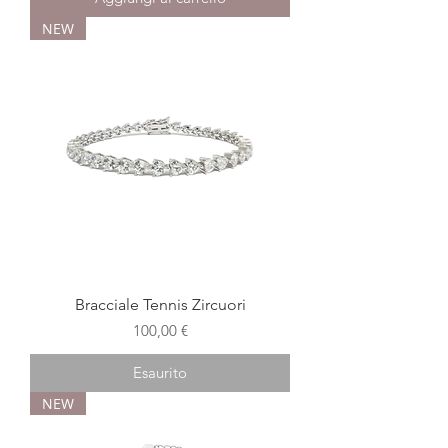
NEW
Bracciale Tennis Zircuori
Prezzo
100,00 €
Esaurito
NEW