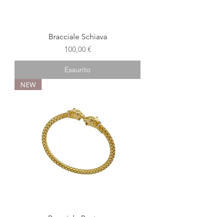
Bracciale Schiava
Prezzo
100,00 €
Esaurito
NEW