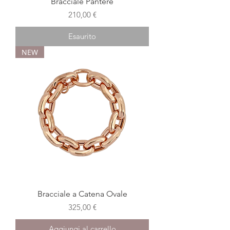
Bracciale Pantere
Prezzo
210,00 €
Esaurito
NEW
Bracciale a Catena Ovale
Prezzo
325,00 €
Aggiungi al carrello