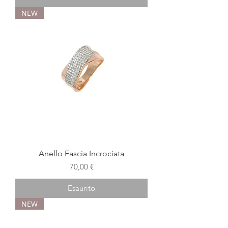
NEW
Anello Fascia Incrociata
Prezzo
70,00 €
Esaurito
NEW