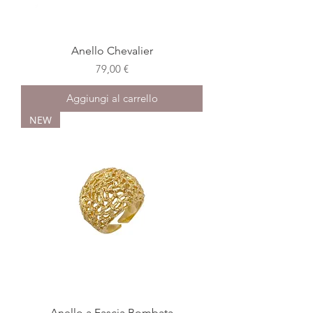
Anello Chevalier
Prezzo
79,00 €
Aggiungi al carrello
NEW
Anello a Fascia Bombata