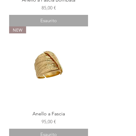
Prezzo
85,00 €
Esaurito
NEW
Anello a Fascia
Prezzo
95,00 €
Esaurito