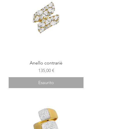
Anello contrariè
Prezzo
135,00 €
Esaurito