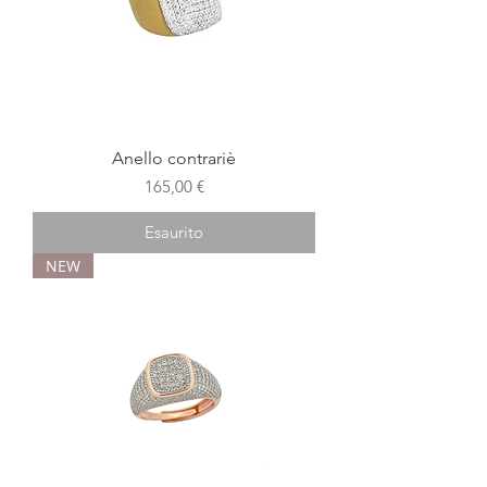
Anello contrariè
Prezzo
165,00 €
Esaurito
NEW