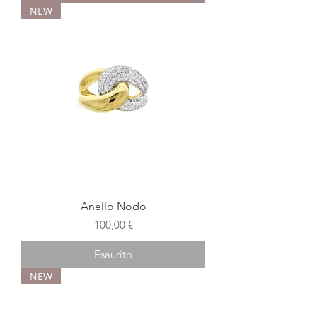
NEW
Anello Nodo
Prezzo
100,00 €
Esaurito
NEW