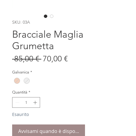
SKU: 03A
Bracciale Maglia
Grumetta
Prezzo
Prezzo
 85,00 € 
70,00 €
regolare
scontato
Galvanica
*
Quantità
*
Esaurito
Avvisami quando è disponibile