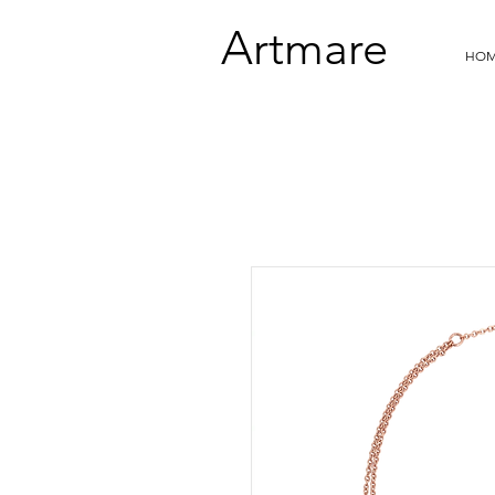
Artmare
HO