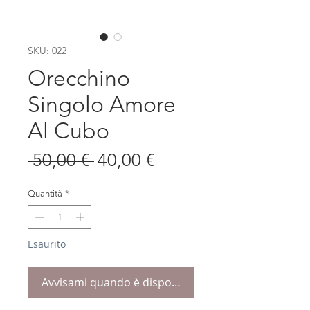
SKU: 022
Orecchino
Singolo Amore
Al Cubo
Prezzo
Prezzo
 50,00 € 
40,00 €
regolare
scontato
Quantità
*
Esaurito
Avvisami quando è disponibile