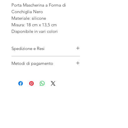
Porta Mascherina a Forma di
Conchiglia Nero
Materiale: silicone
Misura: 18 cm x 13,5 cm
Disponibile in vari colori
Spedizione e Resi
EMERGENZA COVID-19: a causa
Metodi di pagamento
delle notevoli richieste, le consegne
potrebbero subire dei ritardi.
Pagamento sicuro con carta di
credito o Paypal.
Tempi di spedizione: spedizione
veloce 24/48h - spedizione standard
entro 5/7 giorni lavorativi*
Artmare
Puoi richiedere il reso per qualsiasi
prodotto entro 14 giorni dalla data
di consegna. Scopri tutti i dettagli
Corso Vittorio Emanuele II 120,